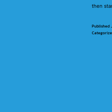
then star
Published
Categoriz