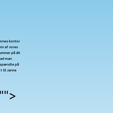
iernes kontor
lem af vores
nummer på dit
hvad man
g spændte på
t til Janne
"
">