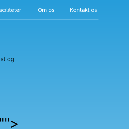
aciliteter
Om os
Kontakt os
åst og
"
">