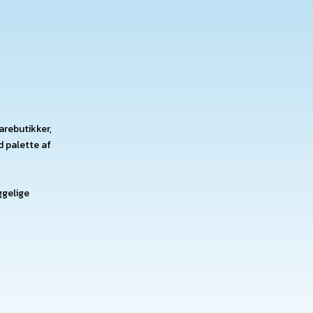
arebutikker,
d palette af
ggelige