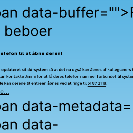
an data-buffer="
">
 beboer
telefon til at åbne døren!
r opdateret sit dørsystem så at det nu også kan åbnes af kollegianers 
kan kontakte Jimmi for at få deres telefon nummer forbundet til syste
e kan dørene til entreen åbnes ved at ringe til
51 87 21 18
.
e...
an data-metadata=
an data-