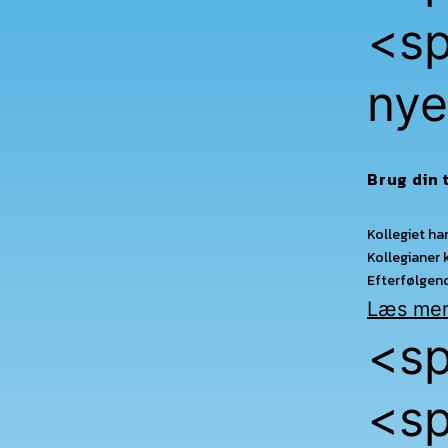
<sp
nye
Brug din 
Kollegiet ha
Kollegianer 
Efterfølgend
Læs mer
<sp
<sp