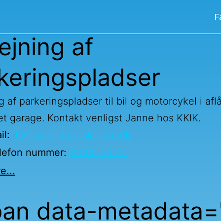
F
gsgade
ejning af
keringspladser
t
g af parkeringspladser til bil og motorcykel i afl
t garage. Kontakt venligst Janne hos KKIK.
il:
jh@kollegierneskontor.dk
lefon nummer:
33 65 05 00
e...
an data-metadata=