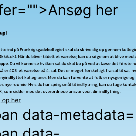
fer="
">Ansøg her
ag!
flytte ind på Frankrigsgadekollegiet skal du skrive dig op gennem kolleg
(kkik.dk). Når du bliver tildelt et værelse, kan du søge om at blive med
pe. Du vil kunne se hvilken sal du skal bo på ved at læse det første 
å er 403, et værelse på 4. sal. Det er meget forskelligt fra sal til sal, 
nyindflyttet kollegianer. Men du kan forvente at folk er nysgerrige o
s nye roomie. Hvis du har spørgsmål til indflytning, kan du tage kontak
K, som sidder med det overordnede ansvar vedr. din indflytning.
g op her
an data-metadata=
an data-