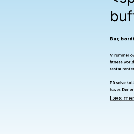
buf
Bar, bord
Vi rummer ov
fitness worl
restauranter
På selve kol
haver. Der er
Læs mer