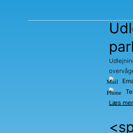
Skip
to
Frankri
Udl
content
par
Kollegie
Udlejnin
overvåge
Ema
Te
Læs mer
<sp