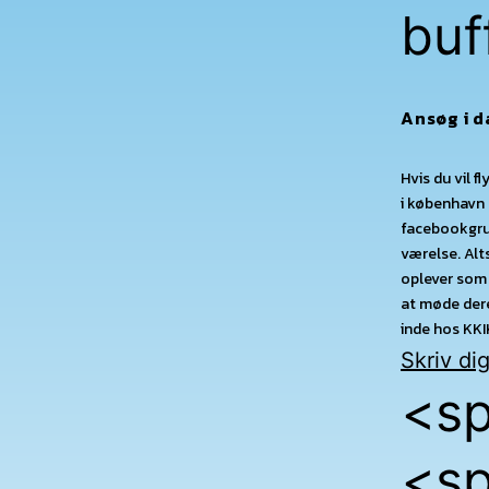
buf
Ansøg i d
Hvis du vil 
i københavn 
facebookgrup
værelse. Alts
oplever som 
at møde dere
inde hos KKI
Skriv di
<sp
<sp