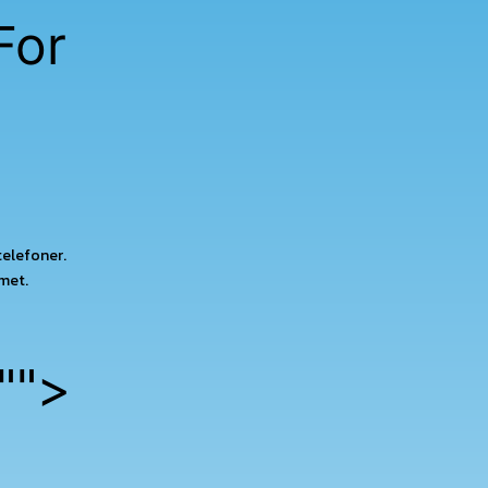
For
telefoner.
met.
"
">